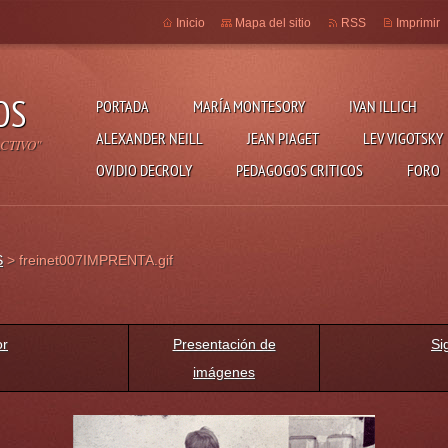
Inicio
Mapa del sitio
RSS
Imprimir
OS
PORTADA
MARÍA MONTESORY
IVAN ILLICH
ALEXANDER NEILL
JEAN PIAGET
LEV VIGOTSKY
CTIVO"
OVIDIO DECROLY
PEDAGOGOS CRITICOS
FORO
S
>
freinet007IMPRENTA.gif
or
Presentación de
Si
imágenes