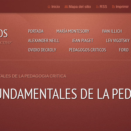
Inicio
Mapa del sitio
RSS
Imprimir
OS
PORTADA
MARÍA MONTESORY
IVAN ILLICH
ALEXANDER NEILL
JEAN PIAGET
LEV VIGOTSKY
CTIVO"
OVIDIO DECROLY
PEDAGOGOS CRITICOS
FORO
LES DE LA PEDAGOGIA CRITICA
UNDAMENTALES DE LA PE