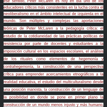
ese sentido, Peter McLaren es hoy en día uno de los
educadores críticos más consistentes en la lucha contra el
neoliberalismo en el ámbito intelectual de izquierda en el
mundo.
Son múltiples y complejas las aportaciones
teóricas de Peter McLaren a la pedagogía crítica: el
estudio de la cotidianeidad de las prácticas políticas de
resistencia por parte de docentes y estudiantes a la
imposición cultural en los espacios escolares, el análisis
de los rituales como elementos de hegemonía y
contrahegemonía, la construcción de una perspectiva
crítica para emprender acercamientos etnográficos a la
realidad educativa, el estudio del multiculturalismo desde
una posición marxista, la construcción de un lenguaje de
la posibilidad en donde se pone en primer plano la
construcción de un mundo menos injusto y más humano,