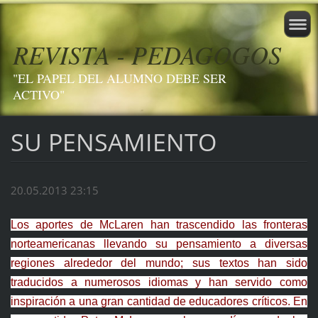
REVISTA - PEDAGOGOS
"EL PAPEL DEL ALUMNO DEBE SER
ACTIVO"
SU PENSAMIENTO
20.05.2013 23:15
Los aportes de McLaren han trascendido las fronteras
norteamericanas llevando su pensamiento a diversas
regiones alrededor del mundo; sus textos han sido
traducidos a numerosos idiomas y han servido como
inspiración a una gran cantidad de educadores críticos. En