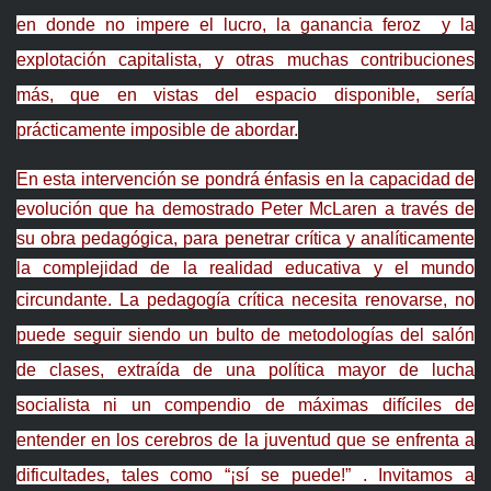
en donde no impere el lucro, la ganancia feroz y la
explotación capitalista, y otras muchas contribuciones
más, que en vistas del espacio disponible, sería
prácticamente imposible de abordar.
En esta intervención se pondrá énfasis en la capacidad de
evolución que ha demostrado Peter McLaren a través de
su obra pedagógica, para penetrar crítica y analíticamente
la complejidad de la realidad educativa y el mundo
circundante.
La pedagogía crítica necesita renovarse, no
puede seguir siendo un bulto de metodologías del salón
de clases, extraída de una política mayor de lucha
socialista ni un compendio de máximas difíciles de
entender en los cerebros de la juventud que se enfrenta a
dificultades, tales como “¡sí se puede!” . Invitamos a