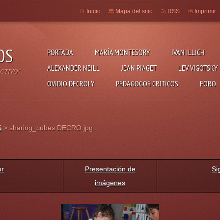
Inicio
Mapa del sitio
RSS
Imprimir
OS
PORTADA
MARÍA MONTESORY
IVAN ILLICH
ALEXANDER NEILL
JEAN PIAGET
LEV VIGOTSKY
CTIVO"
OVIDIO DECROLY
PEDAGOGOS CRITICOS
FORO
S
>
sharing_cubes DECRO.jpg
or
Presentación de
Si
imágenes